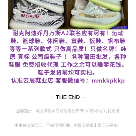
耐克阿迪乔丹万斯AJ联名应有尽有！运动
鞋、篮球鞋、休闲鞋、童鞋、板鞋、帆布鞋
等等一系列款式 只做高品质！只做名牌！纯
原 真标 公司级鞋子 ！ 各种莆田批发，各种
鞋服 免费招收代理 工作之余可以赚零花钱。
鞋子发货前均可实拍。
认准云辰鞋业店 客服微信号：mmkkpkkp
THE END
温馨提示：联系该货源商时请说明来自“678货源网”可优惠哦
本平台仅做展示，不做任何担保，大额交易请走第三方平台！